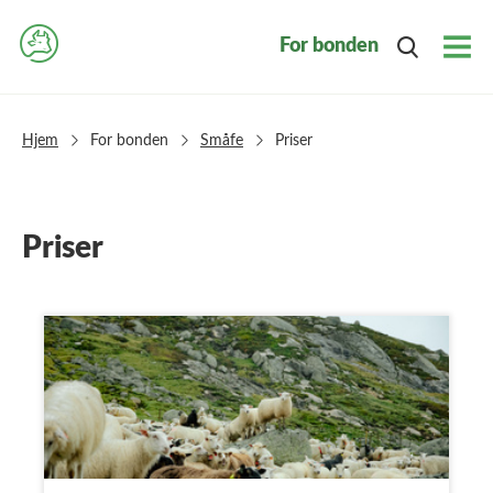
For bonden
Togg
Navi
Hjem
For bonden
Småfe
Priser
Priser