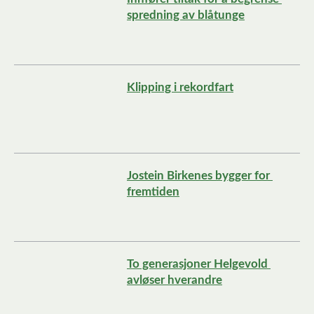
spredning av blåtunge
Klipping i rekordfart
Jostein Birkenes bygger for 
fremtiden
To generasjoner Helgevold 
avløser hverandre