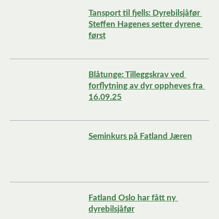
Tansport til fjells: Dyrebilsjåfør 
Steffen Hagenes setter dyrene 
først
Blåtunge: Tilleggskrav ved 
forflytning av dyr oppheves fra 
16.09.25
Seminkurs på Fatland Jæren
Fatland Oslo har fått ny 
dyrebilsjåfør