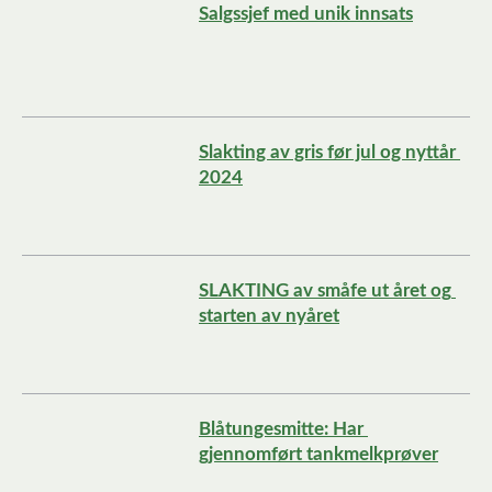
Salgssjef med unik innsats
Slakting av gris før jul og nyttår 
2024
SLAKTING av småfe ut året og 
starten av nyåret
Blåtungesmitte: Har 
gjennomført tankmelkprøver