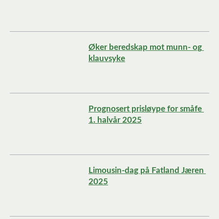
Øker beredskap mot munn- og 
klauvsyke
Prognosert prisløype for småfe 
1. halvår 2025
Limousin-dag på Fatland Jæren 
2025