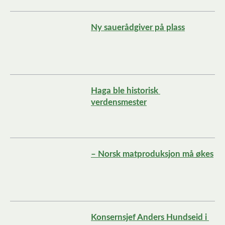
Ny sauerådgiver på plass
Haga ble historisk 
verdensmester
– Norsk matproduksjon må økes
Konsernsjef Anders Hundseid i 