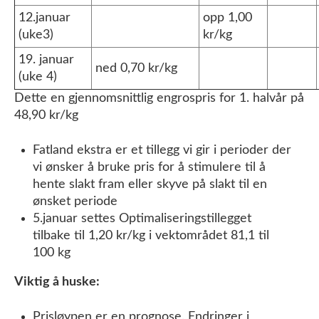
12.januar
opp 1,00
(uke3)
kr/kg
19. januar
ned 0,70 kr/kg
(uke 4)
Dette en gjennomsnittlig engrospris for 1. halvår på
48,90 kr/kg
Fatland ekstra er et tillegg vi gir i perioder der
vi ønsker å bruke pris for å stimulere til å
hente slakt fram eller skyve på slakt til en
ønsket periode
5.januar settes Optimaliseringstillegget
tilbake til 1,20 kr/kg i vektområdet 81,1 til
100 kg
Viktig å huske:
Prisløypen er en prognose. Endringer i