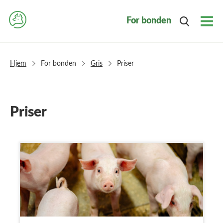
For bonden
Togg
Navi
Hjem
For bonden
Gris
Priser
Priser